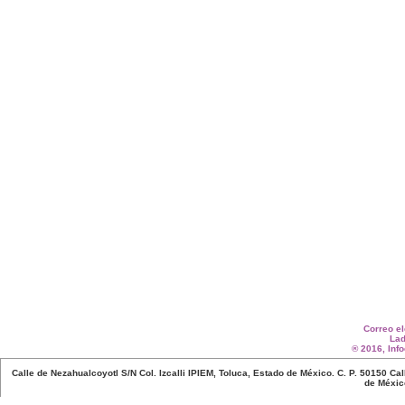
Correo e
Lad
® 2016, Inf
Calle de Nezahualcoyotl S/N Col. Izcalli IPIEM, Toluca, Estado de México. C. P. 50150 C
de México